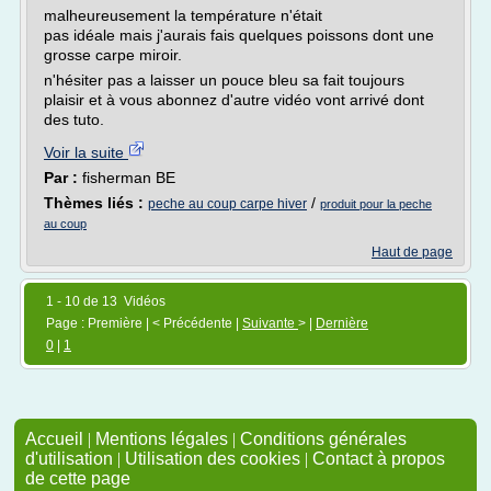
malheureusement la température n'était
pas idéale mais j'aurais fais quelques poissons dont une
grosse carpe miroir.
n'hésiter pas a laisser un pouce bleu sa fait toujours
plaisir et à vous abonnez d'autre vidéo vont arrivé dont
des tuto.
Voir la suite
Par :
fisherman BE
Thèmes liés :
/
peche au coup carpe hiver
produit pour la peche
au coup
Haut de page
1 - 10 de 13 Vidéos
Page : Première | < Précédente |
Suivante
> |
Dernière
0
|
1
Accueil
|
Mentions légales
|
Conditions générales
d'utilisation
|
Utilisation des cookies
|
Contact à propos
de cette page