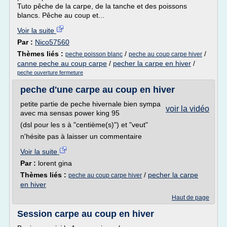
Tuto pêche de la carpe, de la tanche et des poissons
blancs. Pêche au coup et...
Voir la suite
Par :
Nico57560
Thèmes liés :
/
/
peche poisson blanc
peche au coup carpe hiver
canne peche au coup carpe
/
pecher la carpe en hiver
/
peche ouverture fermeture
peche d'une carpe au coup en hiver
petite partie de peche hivernale bien sympa
voir la vidéo
avec ma sensas power king 95
(dsl pour les s à "centième(s)") et "veut"
n'hésite pas à laisser un commentaire
Voir la suite
Par :
lorent gina
Thèmes liés :
/
pecher la carpe
peche au coup carpe hiver
en hiver
Haut de page
Session carpe au coup en hiver