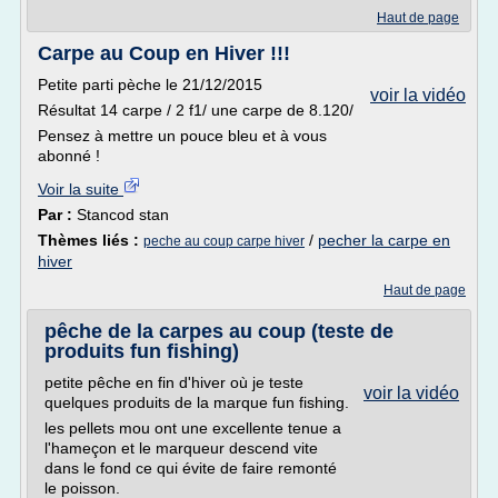
Haut de page
Carpe au Coup en Hiver !!!
Petite parti pèche le 21/12/2015
voir la vidéo
Résultat 14 carpe / 2 f1/ une carpe de 8.120/
Pensez à mettre un pouce bleu et à vous
abonné !
Voir la suite
Par :
Stancod stan
Thèmes liés :
/
pecher la carpe en
peche au coup carpe hiver
hiver
Haut de page
pêche de la carpes au coup (teste de
produits fun fishing)
petite pêche en fin d'hiver où je teste
voir la vidéo
quelques produits de la marque fun fishing.
les pellets mou ont une excellente tenue a
l'hameçon et le marqueur descend vite
dans le fond ce qui évite de faire remonté
le poisson.