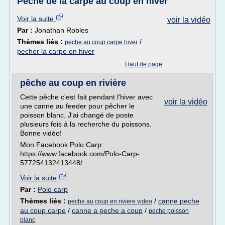
Peche de la carpe au coup en hiver
Voir la suite
voir la vidéo
Par :
Jonathan Robles
Thèmes liés :
/
peche au coup carpe hiver
pecher la carpe en hiver
Haut de page
pêche au coup en rivière
Cette pêche c'est fait pendant l'hiver avec
voir la vidéo
une canne au feeder pour pêcher le
poisson blanc. J'ai changé de poste
plusieurs fois à la recherche du poissons.
Bonne vidéo!
Mon Facebook Polo Carp:
https://www.facebook.com/Polo-Carp-
577254132413448/
Voir la suite
Par :
Polo carp
Thèmes liés :
/
canne peche
peche au coup en riviere video
au coup carpe
/
canne a peche a coup
/
peche poisson
blanc