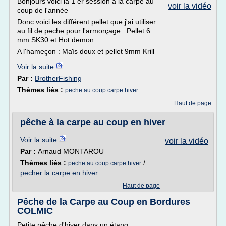
Bonjours voici la 1 er session a la carpe au
voir la vidéo
coup de l'année
Donc voici les différent pellet que j'ai utiliser
au fil de peche pour l'armorçage : Pellet 6
mm SK30 et Hot demon
A l'hameçon : Maïs doux et pellet 9mm Krill
Voir la suite
Par :
BrotherFishing
Thèmes liés :
peche au coup carpe hiver
Haut de page
pêche à la carpe au coup en hiver
Voir la suite
voir la vidéo
Par :
Arnaud MONTAROU
Thèmes liés :
/
peche au coup carpe hiver
pecher la carpe en hiver
Haut de page
Pêche de la Carpe au Coup en Bordures
COLMIC
Petite pêche d'hiver dans un étang